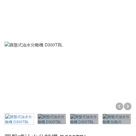
皮帶式系列
LED工作燈
超音波清洗機
交流低壓系列
超音波熔接代工
交流高壓系列
桌上型
SEIKO運動器材代工
直流系列
落地型
單點熔接
居家產品
投入式模組
塑膠熔接黏合
清洗機
金屬埋植咬合
霧化器
居家系列
熔接代工設備
購物袋
DIY系列
分離式脫菜機
商用系列