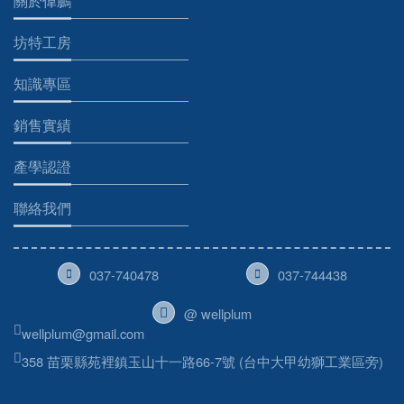
關於偉鵬
坊特工房
知識專區
銷售實績
產學認證
聯絡我們
037-740478
037-744438
@ wellplum
wellplum@gmail.com
358 苗栗縣苑裡鎮玉山十一路66-7號 (台中大甲幼獅工業區旁)