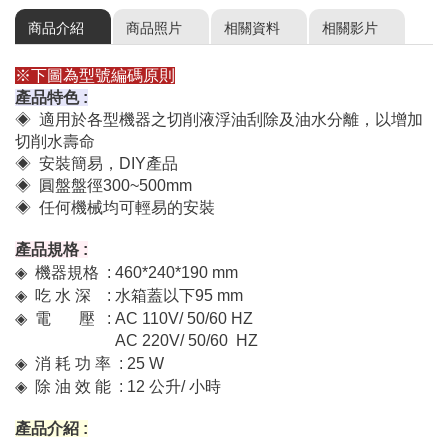
商品介紹
商品照片
相關資料
相關影片
油水分離機操作手冊 OIL SKIMMER Operation Manual
※下圖為型號編碼原則
產品特色 :
◈ 適用於各型機器之切削液浮油刮除及油水分離，以增加
切削水壽命
◈ 安裝簡易，DIY產品
◈ 圓盤盤徑300~500mm
◈ 任何機械均可輕易的安裝
產品規格 :
◈
機器規格 : 460*240*190 mm
◈
吃 水 深 : 水箱蓋以下95 mm
◈
電 壓 : AC 110V/ 50/60 HZ
AC 220V/ 50/60 HZ
◈
消 耗 功 率 : 25 W
◈
除 油 效 能 : 12 公升/ 小時
產品介紹 :