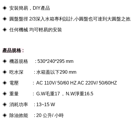
◈ 安裝簡易，DIY產品
◈ 圓盤盤徑 2/3深入水箱專利設計,小圓盤也可達到大圓盤之效
◈ 任何機械 均可輕易的安裝
產品規格 :
◈ 機器規格 : 530*240*295 mm
◈ 吃水深 : 水箱蓋以下290 mm
◈ 電壓 : AC 110V/ 50/60 HZ AC 220V/ 50/60HZ
◈ 重量 : G.W毛重17 , N.W淨重16.5
◈ 消耗功率 : 13~15 W
◈ 除油效能 : 20 公升/ 小時