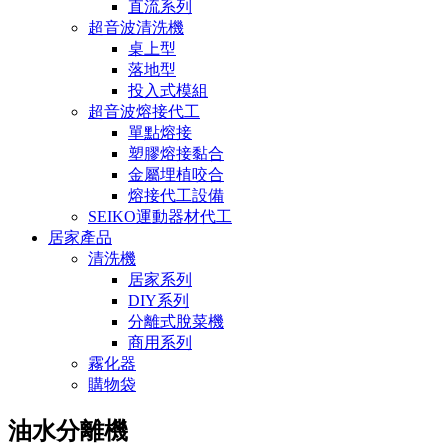
直流系列
超音波清洗機
桌上型
落地型
投入式模組
超音波熔接代工
單點熔接
塑膠熔接黏合
金屬埋植咬合
熔接代工設備
SEIKO運動器材代工
居家產品
清洗機
居家系列
DIY系列
分離式脫菜機
商用系列
霧化器
購物袋
油水分離機