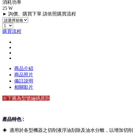
消耗功率
25 W
► 詢價、購買下單 請依照購買流程
購買流程
商品介紹
商品照片
備註說明
相關影片
※下圖為型號編碼原則
產品特色 :
◈ 適用於各型機器之切削液浮油刮除及油水分離，以增加切