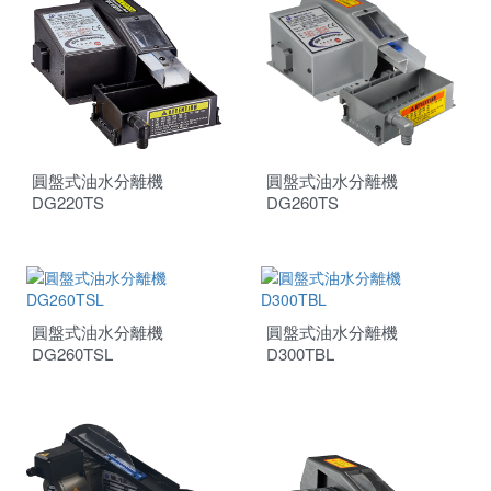
霧化器
居家系列
超音波清洗機
泵浦式系列
交流低壓系列
購物袋
DIY系列
超音波熔接代工
皮帶式系列
交流高壓系列
桌上型
分離式脫菜機
SEIKO運動器材代工
直流系列
落地型
單點熔接
商用系列
投入式模組
塑膠熔接黏合
圓盤式油水分離機
圓盤式油水分離機
金屬埋植咬合
DG220TS
DG260TS
熔接代工設備
圓盤式油水分離機
圓盤式油水分離機
DG260TSL
D300TBL