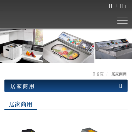
首頁
居家商用
居家商用
工業產品
居家商用
居家產品
油水分離機
清洗機
LED工作燈
圓盤式系列