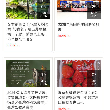
05
25
Jun
May
2026
2026
又有毒蔬菜！台灣人愛吃
2026年法國巴黎國際發明
的「3青菜」驗出農藥超
展
標，全聯、愛買也上榜，
more
不合格名單曝光
more
19
07
May
Jan
2026
2026
2026 亞太區農業技術展
毒草莓被運來台灣！逾3
覽暨會議＆亞太區農業技
公噸農藥超標 小磨坊進
術展／臺灣養殖漁業展／
口羅勒葉也出包
臺灣畜牧產業展
more