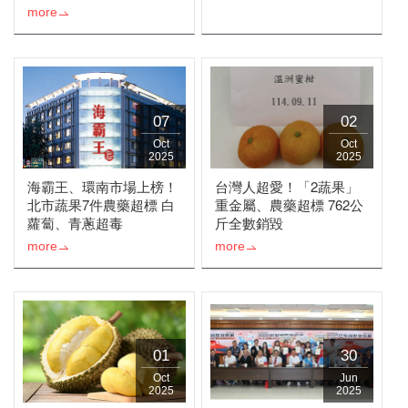
more
07
02
Oct
Oct
2025
2025
海霸王、環南市場上榜！
台灣人超愛！「2蔬果」
北市蔬果7件農藥超標 白
重金屬、農藥超標 762公
蘿蔔、青蔥超毒
斤全數銷毀
more
more
01
30
Oct
Jun
2025
2025