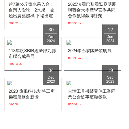
逾7萬公斤毒水果入台！
2025法國巴黎國際發明展
台灣人愛吃「2水果」被
與聯合大學產學官學共同
驗出農藥超標 下場出爐
合作獲得銅牌殊榮
more
more
30
12
Oct
Jun
2024
2024
113年度SBIR經濟部九縣
2024年巴黎國際發明展
市聯合成果展
more
more
04
19
Dec
Sep
2023
2023
2023 偉鵬科技/坊特工房
台灣工具機暨零件工業同
榮獲服務創新獎
業公會監事蒞臨參觀
more
more