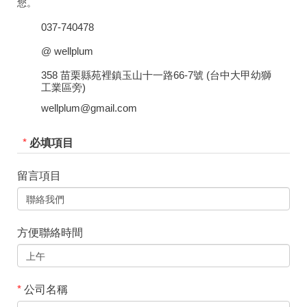
您。
037-740478
@ wellplum
358 苗栗縣苑裡鎮玉山十一路66-7號 (台中大甲幼獅
工業區旁)
wellplum@gmail.com
*
必填項目
留言項目
方便聯絡時間
*
公司名稱