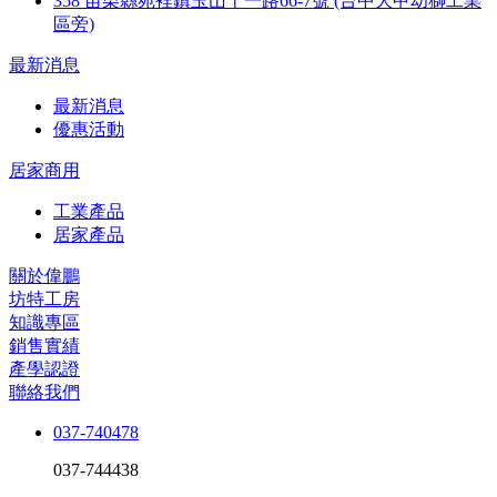
358 苗栗縣苑裡鎮玉山十一路66-7號 (台中大甲幼獅工業
區旁)
最新消息
最新消息
優惠活動
居家商用
工業產品
居家產品
關於偉鵬
坊特工房
知識專區
銷售實績
產學認證
聯絡我們
037-740478
037-744438