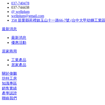
037-740478
037-744438
@ wellplum
wellplum@gmail.com
358 苗栗縣苑裡鎮玉山十一路66-7號 (台中大甲幼獅工業區
最新消息
最新消息
優惠活動
居家商用
工業產品
居家產品
關於偉鵬
坊特工房
知識專區
銷售實績
產學認證
聯絡我們