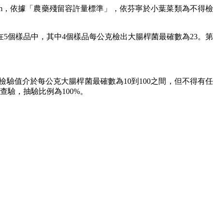
ppm，依據「農藥殘留容許量標準」，依芬寧於小葉菜類為不得檢
5個樣品中，其中4個樣品每公克檢出大腸桿菌最確數為23。第
驗值介於每公克大腸桿菌最確數為10到100之間，但不得有任
驗，抽驗比例為100%。