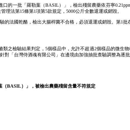
的一批「羅勒葉（BASIL）」，檢出殘留農藥依芬寧0.21
生管理法第15條第1項第5款規定，5000公斤全數退運或銷毀。
驗的法國乾酪，檢出大腸桿菌不合格，必須退運或銷毀。第1批在
類之檢驗結果判定，5個樣品中，允許不超過2個樣品的微生物檢
署針對「台灣侍酒魂有限公司」在邊境由加強抽批查驗調整為逐批查
葉（BASIL）」，被檢出農藥殘留含量不符規定