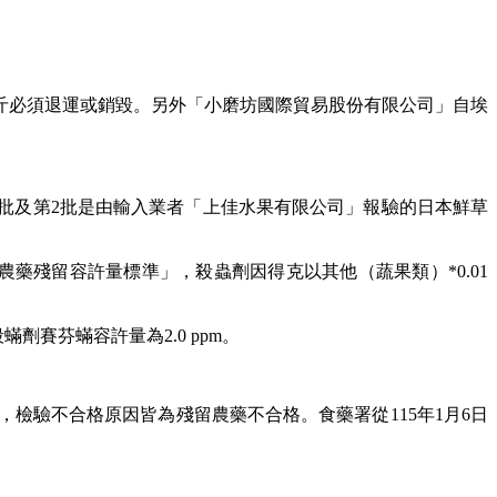
公斤必須退運或銷毀。另外「小磨坊國際貿易股份有限公司」自埃
批及第2批是由輸入業者「上佳水果有限公司」報驗的日本鮮草
據「農藥殘留容許量標準」，殺蟲劑因得克以其他（蔬果類）*0.01
劑賽芬蟎容許量為2.0 ppm。
6%，檢驗不合格原因皆為殘留農藥不合格。食藥署從115年1月6日