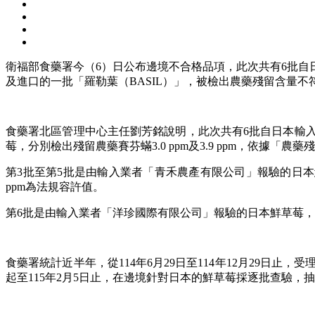
衛福部食藥署今（6）日公布邊境不合格品項，此次共有6批自
及進口的一批「羅勒葉（BASIL）」，被檢出農藥殘留含量不符
食藥署北區管理中心主任劉芳銘說明，此次共有6批自日本輸
莓，分別檢出殘留農藥賽芬蟎3.0 ppm及3.9 ppm，依據「農
第3批至第5批是由輸入業者「青禾農產有限公司」報驗的日本鮮草莓
ppm為法規容許值。
第6批是由輸入業者「洋珍國際有限公司」報驗的日本鮮草莓，檢出
食藥署統計近半年，從114年6月29日至114年12月29日止
起至115年2月5日止，在邊境針對日本的鮮草莓採逐批查驗，抽