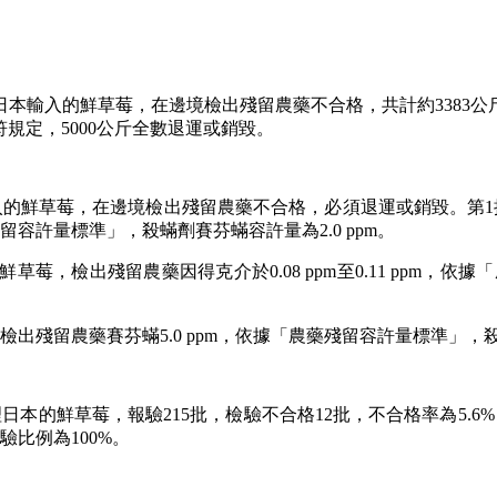
日本輸入的鮮草莓，在邊境檢出殘留農藥不合格，共計約3383
規定，5000公斤全數退運或銷毀。
入的鮮草莓，在邊境檢出殘留農藥不合格，必須退運或銷毀。第1
藥殘留容許量標準」，殺蟎劑賽芬蟎容許量為2.0 ppm。
，檢出殘留農藥因得克介於0.08 ppm至0.11 ppm，依
殘留農藥賽芬蟎5.0 ppm，依據「農藥殘留容許量標準」，殺蟎
，受理日本的鮮草莓，報驗215批，檢驗不合格12批，不合格率為5.
驗比例為100%。