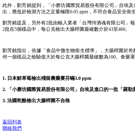
此外，劉芳銘提到，「小磨坊國際貿易股份有限公司」自埃及進口
出，應低於檢測方法之定量極限0.05 ppm，不符合食品安全衛
劉芳銘提及，另外有2批由輸入業者「台灣侍酒魂有限公司」報
2批在5個樣品中，每公克檢出大腸桿菌最確數介於43至460。
劉芳銘指出，依據「食品中微生物衛生標準」，大腸桿菌於乾酪
何一個樣品之檢驗值大於每公克大腸桿菌最確數為100。食藥
1. 日本鮮草莓檢出殘留農藥賽芬蟎3.0 ppm
2. 「小磨坊國際貿易股份有限公司」自埃及進口的一批「羅勒
3. 法國乾酪檢出大腸桿菌不合格
返回列表
聯絡我們