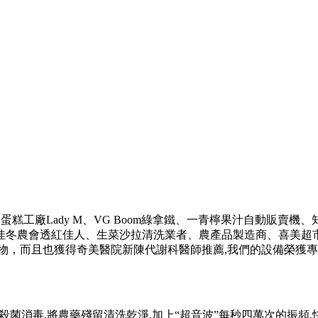
蛋糕工廠Lady M、VG Boom綠拿鐵、一青檸果汁自動販賣
冬農會透紅佳人、生菜沙拉清洗業者、農產品製造商、喜美超市、蔬
藥物，而且也獲得奇美醫院新陳代謝科醫師推薦,我們的設備榮獲
殺菌消毒,將農藥殘留清洗乾淨,加上“超音波”每秒四萬次的振頻