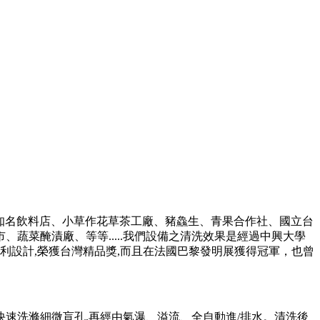
機、知名飲料店、小草作花草茶工廠、豬鱻生、青果合作社、國立台
菜醃漬廠、等等.....我們設備之清洗效果是經過中興大學
專利設計,榮獲台灣精品獎,而且在法國巴黎發明展獲得冠軍
，也曾
,快速洗滌細微盲孔,再經由氣瀑、溢流、全自動進/排水。清洗後