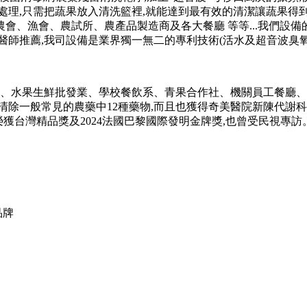
處理,只需把蔬果放入清洗籃裡,就能達到最有效的清潔讓蔬果得到
會、漁會、農試所、農產品製造商及各大餐廳 等等...我們設備
醫師推薦,我司設備是業界獨一無二的專利技術(活水及超音波臭氧氣
、水果生鮮批發業、學校餐飲系、青果合作社、機關員工餐廳、農
除一般常見的農藥中12種藥物,而且也獲得奇美醫院新陳代謝科醫
,榮獲台灣精品獎及2024法國巴黎國際發明金牌獎,也曾受民視專訪
品牌