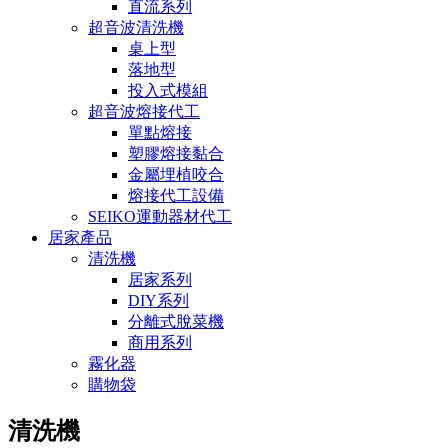
直流系列
超音波清洗機
桌上型
落地型
投入式模組
超音波熔接代工
單點熔接
塑膠熔接黏合
金屬埋植咬合
熔接代工設備
SEIKO運動器材代工
居家產品
清洗機
居家系列
DIY系列
分離式脫菜機
商用系列
霧化器
購物袋
清洗機