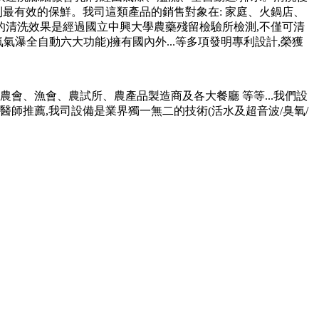
最有效的保鮮。我司這類產品的銷售對象在: 家庭、火鍋店、
的清洗效果是經過國立中興大學農藥殘留檢驗所檢測,不僅可清
瀑全自動六大功能)擁有國內外...等多項發明專利設計,榮獲
會、漁會、農試所、農產品製造商及各大餐廳 等等...我們設
師推薦,我司設備是業界獨一無二的技術(活水及超音波/臭氧/
。