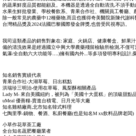
的蔬果鮮度品質都能顧及。本機器是透過全自動清洗,不須手動
水果生鮮批發業、學校餐飲系、青果合作社、機關員工餐廳、農
除一般常見的農藥中12種藥物,而且也獲得奇美醫院新陳代謝科
台灣精品獎及2024法國巴黎國際發金牌獎,也曾受民視專訪。
我司這類產品的銷售對象在: 家庭、火鍋店、健康餐盒、鮮果汁
備的清洗效果是經過國立中興大學農藥殘留檢驗所檢測,不僅可清
氣瀑/全自動六大功能等….)擁有國內外...等多項發明專利設計
知名銷售實績代表
青果合作社-大湖草莓、日出糕點
洪瑞珍三明治-使用在草莓、鳳梨酥相關產品
Lady M- 來自美國紐約，被列為「美國十大蛋糕」的頂級甜點
uMeal 優善糧-賣進台積電、日月光等大廠
知名雞精廠商,北市知名韓式料理
七陶里季-鍋物、餐酒、私廚餐廳(也是知名M xx飲料品牌老闆)
小草作花草茶工廠
全台知名蔬肥餐廳業者