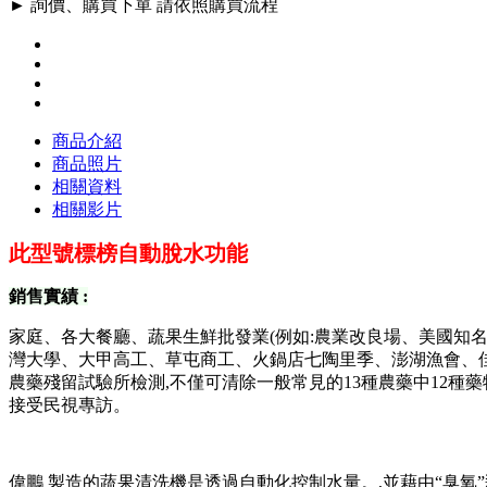
► 詢價、購買下單 請依照購買流程
商品介紹
商品照片
相關資料
相關影片
此型號標榜自動脫水功能
銷售實績 :
家庭、各大餐廳、蔬果生鮮批發業(例如:農業改良場、美國知名
灣大學、大甲高工、草屯商工、火鍋店七陶里季、澎湖漁會、佳
農藥殘留試驗所檢測,不僅可清除一般常見的13種農藥中12種
接受民視專訪。
偉鵬 製造的蔬果清洗機是透過自動化控制水量。,並藉由“臭氧”