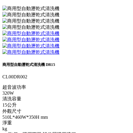
商用型自動瀝乾式清洗機 DR15
CL00DR002
超音波功率
320W
清洗容量
15公升
外觀尺寸
510L*460W*350H mm
淨重
kg