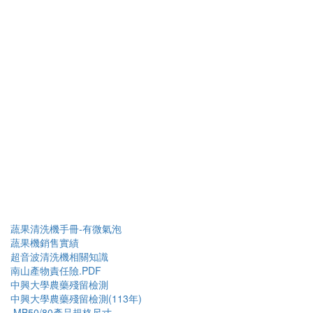
蔬果清洗機手冊-有微氣泡
蔬果機銷售實績
超音波清洗機相關知識
南山產物責任險.PDF
中興大學農藥殘留檢測
中興大學農藥殘留檢測(113年)
MB50/80產品規格尺寸