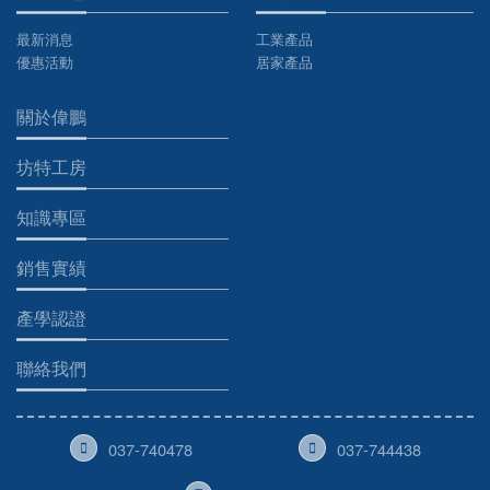
最新消息
工業產品
優惠活動
居家產品
關於偉鵬
坊特工房
知識專區
銷售實績
產學認證
聯絡我們
037-740478
037-744438
@ wellplum