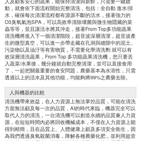
動，就會依下面流程開始完整清洗，包括：全自動 進水/排
水，確保每次清潔流程都有源源不斷的活水，接著強力的
O3臭氧氣泡SPA，可以高效率清除壞菌與微生物隱藏的菜
蟲等等，並且讓活水將其沖走，接著From Top多功能蔬果
清洗機將進入下一個清潔階段，超音波深層清潔，超音波產
生的微型真空，可以進一步帶走藏在孔洞與縫隙中的泥土、
污染物以及油汙等有害物質，不需要化學清洗劑 就可以有
效深層清洗蔬果，From Top 多功能蔬果清洗機，您只要丟
入蔬菜/水果後，幾分鐘就自動完整清潔，並可以直接食用
了，一起把關最重要的食安問題，農藥基本為水溶性，只需
透過以上的活水及其他功能，均能夠將99%之農藥去除。
人與機器的比較
清洗機帶來效益，在人力資源上無法掌控品質，可能在清洗
方面無法顧及每一次的品質，AI的時代來臨，機器完全可以
取代人力的清洗，一台清洗機可以創造永續的品質兼人力資
源，在短短時間內必將回收機械成本，不僅在人力資源上能
得到精簡，且在品質上、人體健康上顧及多項安全衛生，因
為我們透過臭氧殺菌消毒，降解各種農藥化肥，並利用超音
波每秒四萬次震動，這樣的清洗方式是人無法肉眼看見的細