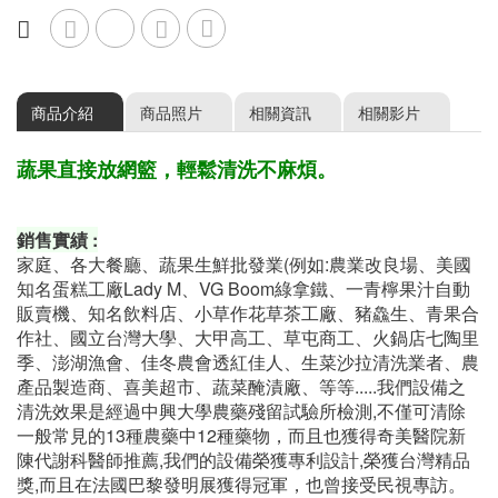
商品介紹
商品照片
相關資訊
相關影片
蔬果直接放網籃，輕鬆清洗不麻煩。
銷售實績 :
家庭、各大餐廳、蔬果生鮮批發業(例如:農業改良場、美國
知名蛋糕工廠Lady M、VG Boom綠拿鐵、一青檸果汁自動
販賣機、知名飲料店、小草作花草茶工廠、豬鱻生、青果合
作社、國立台灣大學、大甲高工、草屯商工、火鍋店七陶里
季、澎湖漁會、佳冬農會透紅佳人、生菜沙拉清洗業者、農
產品製造商、喜美超市、蔬菜醃漬廠、等等.....我們設備之
清洗效果是經過中興大學農藥殘留試驗所檢測,不僅可清除
一般常見的13種農藥中12種藥物，而且也獲得奇美醫院新
陳代謝科醫師推薦,我們的設備榮獲專利設計,榮獲台灣精品
獎,而且在法國巴黎發明展獲得冠軍
，也曾接受民視專訪。