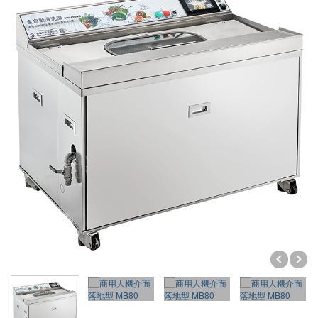
DIY系列
超音波熔接代工
皮帶式系列
交流高壓系列
桌上型
分離式脫菜機
SEIKO運動器材代工
直流系列
落地型
單點熔接
商用系列
投入式模組
塑膠熔接黏合
霧化器
金屬埋植咬合
購物袋
熔接代工設備