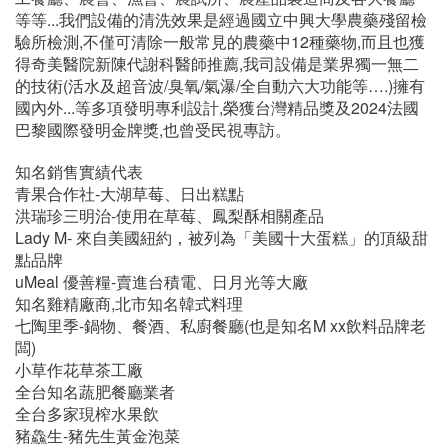
等等...我們設備的清洗效果是經過國立中興大學農藥殘留檢
驗所檢測,不僅可清除一般常見的農藥中12種藥物,而且也獲
得奇美醫院新陳代謝科醫師推薦,我司設備是業界獨一無二
的技術(活水及超音波/臭氧/氣瀑/全自動六大功能等….)擁有
國內外...等多項發明專利設計,榮獲台灣精品獎及2024法國
巴黎國際發明金牌獎,也曾受民視專訪。
知名銷售實績代表
青果合作社-大湖草莓、日出糕點
洪瑞珍三明治-使用在草莓、鳳梨酥相關產品
Lady M- 來自美國紐約，被列為「美國十大蛋糕」的頂級甜
點品牌
uMeal 優善糧-賣進台積電、日月光等大廠
知名雞精廠商,北市知名韓式料理
七陶里季-鍋物、餐酒、私廚餐廳(也是知名M xx飲料品牌老
闆)
小草作花草茶工廠
全台知名蔬肥餐廳業者
全台多家現榨水果飲
豬鱻生-豬先生黃金泡菜
基隆水產試驗所