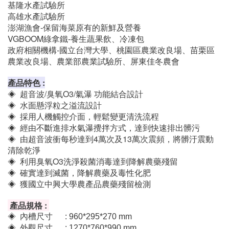
高雄水產試驗所
澎湖漁會-保留海菜原有的新鮮及營養
VGBOOM綠拿鐵-養生蔬果飲、冷凍包
政府相關機構-國立台灣大學、桃園區農業改良場、苗栗區
農業改良場、農業部農業試驗所、屏東佳冬農會
產品特色 :
◈ 超音波/臭氧O3/氣瀑 功能結合設計
◈ 水面懸浮粒之溢流設計
◈ 採用人機觸控介面，輕鬆變更清洗流程
◈ 經由不斷進排水氣瀑攪拌方式，達到快速排出髒污
◈ 由超音波衝每秒達到4萬次及13萬次震頻，將髒汙震動
清除乾淨
◈ 利用臭氧O3洗淨殺菌消毒達到降解農藥殘留
◈ 確實達到滅菌，降解農藥及毒性化肥
◈ 獲國立中興大學農產品農藥殘留檢測
產品規格 :
◈ 內槽尺寸 : 960*295*270 mm
◈ 外觀尺寸 : 1270*760*990 mm