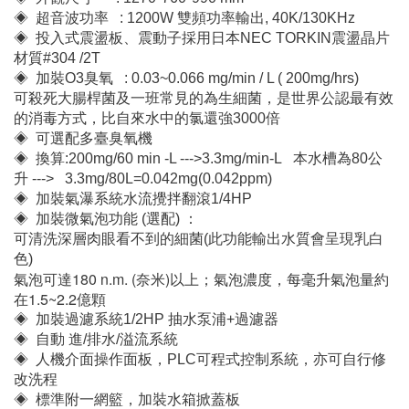
◈ 超音波功率 : 1200W 雙頻功率輸出, 40K/130KHz
◈ 投入式震盪板、震動子採用日本NEC TORKIN震盪晶片
材質#304 /2T
◈ 加裝O3臭氧 : 0.03~0.066 mg/min / L ( 200mg/hrs)
可殺死大腸桿菌及一班常見的為生細菌，是世界公認最有效
的消毒方式，比自來水中的氯還強3000倍
◈ 可選配多臺臭氧機
◈ 換算:200mg/60 min -L --->3.3mg/min-L 本水槽為80公
升 ---> 3.3mg/80L=0.042mg(0.042ppm)
◈ 加裝氣瀑系統水流攪拌翻滾1/4HP
◈ 加裝微氣泡功能 (選配) ：
可清洗深層肉眼看不到的細菌(此功能輸出水質會呈現乳白
色)
氣泡可達180 n.m. (奈米)以上；氣泡濃度，每毫升氣泡量約
在1.5~2.2億顆
◈ 加裝過濾系統1/2HP 抽水泵浦+過濾器
◈ 自動 進/排水/溢流系統
◈ 人機介面操作面板，PLC可程式控制系統，亦可自行修
改洗程
◈ 標準附一網籃，加裝水箱掀蓋板
◈ 透明玻璃視窗，更容易目視清洗過程