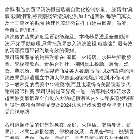
偉鵬 製造的蔬果清洗機是透過自動化控制水量。,並藉由“臭
氧”殺菌消毒,將農藥殘留清洗乾淨,加上“超音波”每秒四萬次
及十三萬次的振頻,快速洗滌細微盲孔,再經由氣瀑、溢流、
全自動進/排水。
清洗後的蔬果鮮度品質都能顧及。本機器是透過全自動清
洗,不須手動處理,只需把蔬果放入清洗籃裡,就能達到最有效
的清潔讓蔬果得到最有效的保鮮。
我司這類產品的銷售對象在: 家庭、火鍋店、水果生鮮批發
業、學校餐飲系、青果合作社、機關員工餐廳、農會、漁
會、農試所、農產品製造商及各大餐廳 等等...我們設備的清
洗效果是經過國立中興大學農藥殘留檢驗所檢測,不僅可清
除一般常見的農藥中12種藥物,而且也獲得奇美醫院新陳代
謝科醫師推薦,我司設備是業界獨一無二的專利技術(活水及
超音波臭氧氣瀑全自動六大功能)擁有國內外...等多項發明專
利設計,榮獲台灣精品獎及2024法國巴黎國際發金牌獎,也曾
受民視專訪。
我司這類產品的銷售對象在: 家庭、火鍋店、健康餐盒、鮮
果汁、水果生鮮批發業、學校餐飲系、青果合作社、機關員
工餐廳、農會、漁會、農試所、農產品製造商及各大餐廳