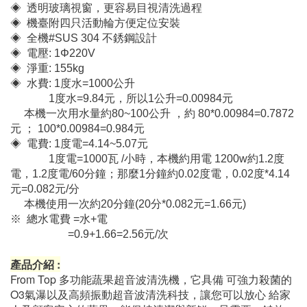
◈ 機臺附四只活動輪方便定位安裝
◈ 全機#SUS 304 不銹鋼設計
◈ 電壓: 1Φ220V
◈ 淨重: 155kg
◈ 水費: 1度水=1000公升
1度水=9.84元，所以1公升=0.00984元
本機一次用水量約80~100公升 ，約 80*0.00984=0.7872
元 ； 100*0.00984=0.984元
◈ 電費: 1度電=4.14~5.07元
1度電=1000瓦 /小時，本機約用電 1200w約1.2度
電，1.2度電/60分鐘；
那麼1分鐘約0.02度電，0.02度*4.14
元=0.082元/分
本機使用一次約20分鐘(20分*0.082元=1.66元)
※ 總水電費 =水+電
=0.9+1.66=2.56元/次
產品介紹 :
From Top 多功能蔬果超音波清洗機，它具備 可強力殺菌的
O3氣瀑以及高頻振動超音波清洗科技，讓您可以放心 給家
人及顧客安心的蔬果，能保持清潔與新鮮，只需要一鍵啟