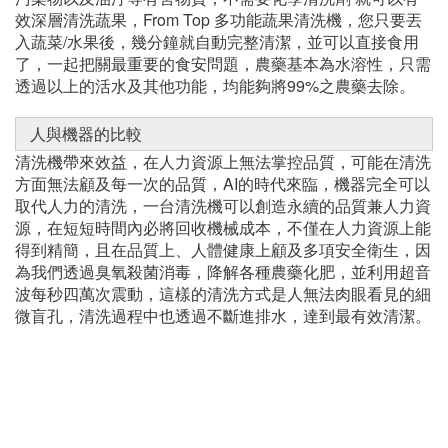
O3臭氧氣泡SPA，可以高效率清除壞菌與微生物隱藏的菜
蟲等等，並且讓活水將其沖走，接著From Top多功能蔬果
清洗機將進入下一個清潔階段，超音波深層清潔，超音波產
生的微型真空，可以進一步帶走藏在孔洞與縫隙中的泥土、
污染物以及油汙等有害物質，不需要化學清洗劑 就可以有
效深層清洗蔬果，From Top 多功能蔬果清洗機，您只要丟
入蔬菜/水果後，幾分鐘就自動完整清潔，並可以直接食用
了，一起把關最重要的食安問題，農藥基本為水溶性，只需
透過以上的活水及其他功能，均能夠將99%之農藥去除。
人與機器的比較
清洗機帶來效益，在人力資源上無法掌控品質，可能在清洗
方面無法顧及每一次的品質，AI的時代來臨，機器完全可以
取代人力的清洗，一台清洗機可以創造永續的品質兼人力資
源，在短短時間內必將回收機械成本，不僅在人力資源上能
得到精簡，且在品質上、人體健康上顧及多項安全衛生，因
為我們透過臭氧殺菌消毒，降解各種農藥化肥，並利用超音
波每秒四萬次震動，這樣的清洗方式是人無法肉眼看見的細
微盲孔，清洗過程中也透過不斷進排水，達到最有效清潔。