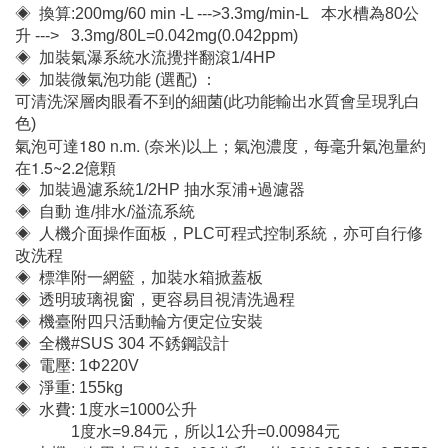
材質#304 /2T
◈ 加裝O3臭氧 : 0.03~0.066 mg/min / L ( 200mg/hrs)
可殺死大腸桿菌及一班常見的為生細菌，是世界公認最有效
的消毒方式，比自來水中的氯還強3000倍
◈ 可選配多臺臭氧機
◈ 換算:200mg/60 min -L --->3.3mg/min-L 本水槽為80公
升 ---> 3.3mg/80L=0.042mg(0.042ppm)
◈ 加裝氣瀑系統水流攪拌翻滾1/4HP
◈ 加裝微氣泡功能 (選配) ：
可清洗深層肉眼看不到的細菌(此功能輸出水質會呈現乳白
色)
氣泡可達180 n.m. (奈米)以上；氣泡濃度，每毫升氣泡量約
在1.5~2.2億顆
◈ 加裝過濾系統1/2HP 抽水泵浦+過濾器
◈ 自動 進/排水/溢流系統
◈ 人機介面操作面板，PLC可程式控制系統，亦可自行修
改洗程
◈ 標準附一網籃，加裝水箱掀蓋板
◈ 透明玻璃視窗，更容易目視清洗過程
◈ 機臺附四只活動輪方便定位安裝
◈ 全機#SUS 304 不銹鋼設計