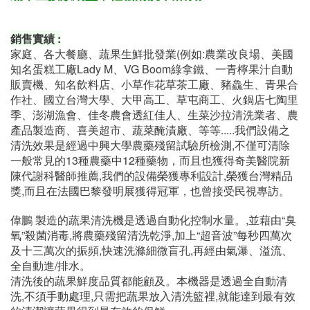
商品介紹
商品照片
相關資訊
相關影片
蔬果直接放網籃，輕鬆清洗不麻煩。
銷售實績 :
家庭、各大餐廳、蔬果生鮮批發業(例如:農業改良場、美國
知名蛋糕工廠Lady M、VG Boom綠拿鐵、一青檸果汁自動
販賣機、知名飲料店、小草作花草茶工廠、豬鱻生、青果合
作社、國立台灣大學、大甲高工、草屯商工、火鍋店七陶里
季、澎湖漁會、佳冬農會透紅佳人、生菜沙拉清洗業者、農
產品製造商、喜美超市、蔬菜醃漬廠、等等.....我們設備之
清洗效果是經過中興大學農藥殘留試驗所檢測,不僅可清除
一般常見的13種農藥中12種藥物，而且也獲得奇美醫院新
陳代謝科醫師推薦,我們的設備榮獲專利設計,榮獲台灣精品
獎,而且在法國巴黎發明展獲得冠軍
，也曾接受民視專訪。
偉鵬 製造的蔬果清洗機是透過自動化控制水量。,並藉由“臭
氧”殺菌消毒,將農藥殘留清洗乾淨,加上“超音波”每秒四萬次