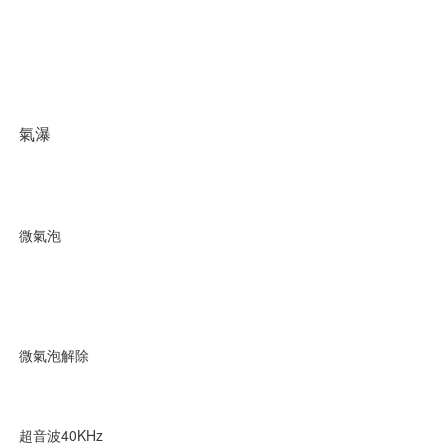
氣瀑
微氣泡