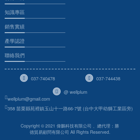
關於偉鵬
坊特工房
知識專區
銷售實績
產學認證
聯絡我們
037-740478
037-744438
@ wellplum
wellplum@gmail.com
358 苗栗縣苑裡鎮玉山十一路66-7號 (台中大甲幼獅工業區旁)