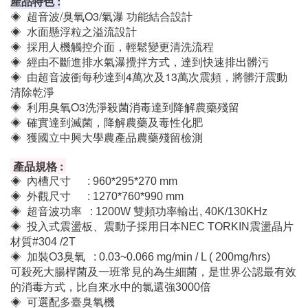
VGBOOM綠拿鐵-養生蔬果飲、冷凍包
政府相關機構-國立台灣大學、桃園區農業改良場、苗栗區
農業改良場、農業部農業試驗所、屏東佳冬農會
產品特色 :
◈ 超音波/臭氧O3/氣瀑 功能結合設計
◈ 水面懸浮粒之溢流設計
◈ 採用人機觸控介面，輕鬆變更清洗流程
◈ 經由不斷進排水氣瀑攪拌方式，達到快速排出髒污
◈ 由超音波衝每秒達到4萬次及13萬次震頻，將髒汙震動
清除乾淨
◈ 利用臭氧O3洗淨殺菌消毒達到降解農藥殘留
◈ 確實達到滅菌，降解農藥及毒性化肥
◈ 獲國立中興大學農產品農藥殘留檢測
產品規格 :
◈ 內槽尺寸 : 960*295*270 mm
◈ 外觀尺寸 : 1270*760*990 mm
◈ 超音波功率 : 1200W 雙頻功率輸出, 40K/130KHz
◈ 投入式震盪板、震動子採用日本NEC TORKIN震盪晶片