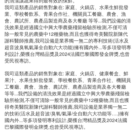
及十三萬次的振頻,快速洗滌細微盲孔,再經由氣瀑、溢流、
全自動進/排水。
清洗後的蔬果鮮度品質都能顧及。本機器是透過全自動清
洗,不須手動處理,只需把蔬果放入清洗籃裡,就能達到最有效
的清潔讓蔬果得到最有效的保鮮。
我司這類產品的銷售對象在: 家庭、火鍋店、水果生鮮批發
業、學校餐飲系、青果合作社、機關員工餐廳、農會、漁
會、農試所、農產品製造商及各大餐廳 等等...我們設備的清
洗效果是經過國立中興大學農藥殘留檢驗所檢測,不僅可清
除一般常見的農藥中12種藥物,而且也獲得奇美醫院新陳代
謝科醫師推薦,我司設備是業界獨一無二的專利技術(活水及
超音波臭氧氣瀑全自動六大功能)擁有國內外...等多項發明專
利設計,榮獲台灣精品獎及2024法國巴黎國際發金牌獎,也曾
受民視專訪。
我司這類產品的銷售對象在: 家庭、火鍋店、健康餐盒、鮮
果汁、水果生鮮批發業、學校餐飲系、青果合作社、機關員
工餐廳、農會、漁會、農試所、農產品製造商及各大餐廳
等等...我們設備的清洗效果是經過國立中興大學農藥殘留檢
驗所檢測,不僅可清除一般常見的農藥中12種藥物,而且也獲