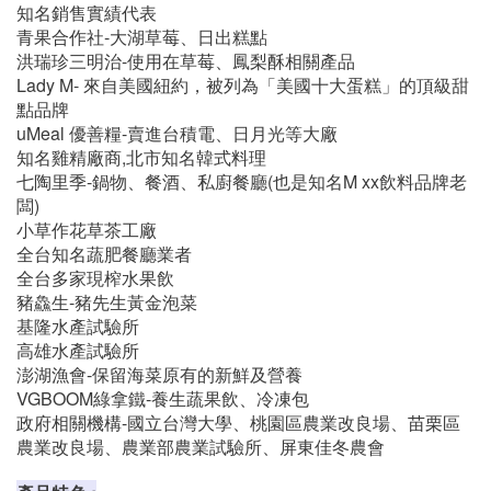
得奇美醫院新陳代謝科醫師推薦,我司設備是業界獨一無二
的技術(活水及超音波/臭氧/氣瀑/全自動六大功能等….)擁有
國內外...等多項發明專利設計,榮獲台灣精品獎及2024法國
巴黎國際發明金牌獎,也曾受民視專訪。
知名銷售實績代表
青果合作社-大湖草莓、日出糕點
洪瑞珍三明治-使用在草莓、鳳梨酥相關產品
Lady M- 來自美國紐約，被列為「美國十大蛋糕」的頂級甜
點品牌
uMeal 優善糧-賣進台積電、日月光等大廠
知名雞精廠商,北市知名韓式料理
七陶里季-鍋物、餐酒、私廚餐廳(也是知名M xx飲料品牌老
闆)
小草作花草茶工廠
全台知名蔬肥餐廳業者
全台多家現榨水果飲
豬鱻生-豬先生黃金泡菜
基隆水產試驗所
高雄水產試驗所
澎湖漁會-保留海菜原有的新鮮及營養