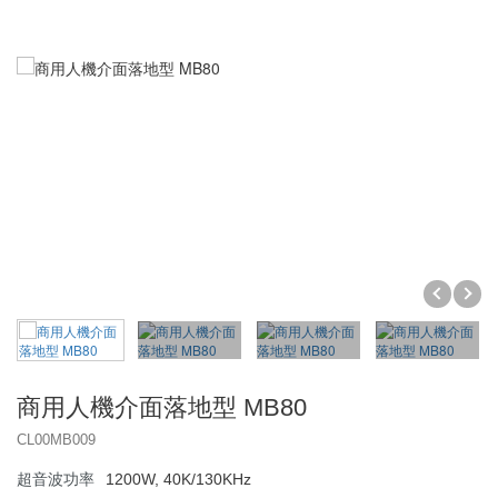
居家系列
超音波清洗機
泵浦式系列
交流低壓系列
DIY系列
超音波熔接代工
皮帶式系列
交流高壓系列
桌上型
分離式脫菜機
SEIKO運動器材代工
直流系列
落地型
單點熔接
商用系列
投入式模組
塑膠熔接黏合
霧化器
金屬埋植咬合
購物袋
熔接代工設備