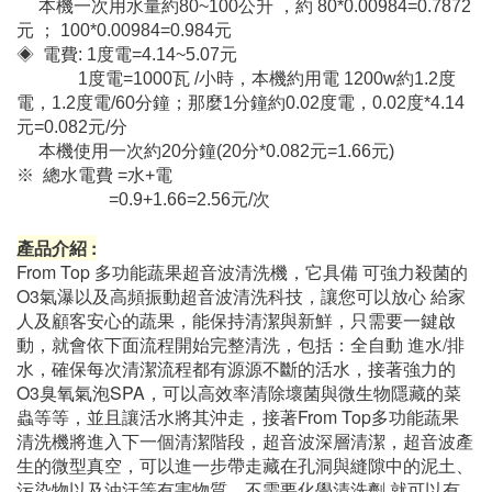
◈ 電壓: 1Φ220V
◈ 淨重: 155kg
◈ 水費: 1度水=1000公升
1度水=9.84元，所以1公升=0.00984元
本機一次用水量約80~100公升 ，約 80*0.00984=0.7872
元 ； 100*0.00984=0.984元
◈ 電費: 1度電=4.14~5.07元
1度電=1000瓦 /小時，本機約用電 1200w約1.2度
電，1.2度電/60分鐘；
那麼1分鐘約0.02度電，0.02度*4.14
元=0.082元/分
本機使用一次約20分鐘(20分*0.082元=1.66元)
※ 總水電費 =水+電
=0.9+1.66=2.56元/次
產品介紹 :
From Top 多功能蔬果超音波清洗機，它具備 可強力殺菌的
O3氣瀑以及高頻振動超音波清洗科技，讓您可以放心 給家
人及顧客安心的蔬果，能保持清潔與新鮮，只需要一鍵啟
動，就會依下面流程開始完整清洗，包括：全自動 進水/排
水，確保每次清潔流程都有源源不斷的活水，接著強力的