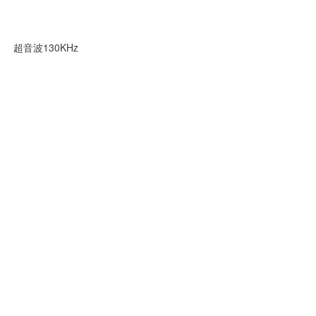
微氣泡解除
超音波40KHz
超音波130KHz