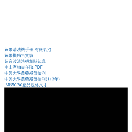
蔬果清洗機手冊-有微氣泡
蔬果機銷售實績
超音波清洗機相關知識
南山產物責任險.PDF
中興大學農藥殘留檢測
中興大學農藥殘留檢測(113年)
MB50/80產品規格尺寸