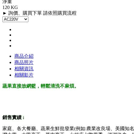
淨重
120 KG
► 詢價、購買下單 請依照購買流程
商品介紹
商品照片
相關資訊
相關影片
蔬果直接放網籃，輕鬆清洗不麻煩。
銷售實績 :
家庭、各大餐廳、蔬果生鮮批發業(例如:農業改良場、美國知名