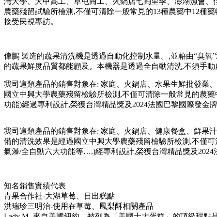
灣大學、大甲高工、草屯商工、火鍋店七陶里季、澎湖漁會、佳
農藥殘留試驗所檢測,不僅可清除一般常見的13種農藥中12種
接受民視專訪。
偉鵬 製造的蔬果清洗機是透過自動化控制水量。,並藉由“臭氧”
的蔬果鮮度品質都能顧及。本機器是透過全自動清洗,不須手動
我司這類產品的銷售對象在: 家庭、火鍋店、水果生鮮批發業、
國立中興大學農藥殘留檢驗所檢測,不僅可清除一般常見的農藥
功能)經過專利設計,榮獲台灣精品獎及2024法國巴黎國際發金
我司這類產品的銷售對象在: 家庭、火鍋店、健康餐盒、鮮果汁
備的清洗效果是經過國立中興大學農藥殘留檢驗所檢測,不僅可清
氣瀑/全自動六大功能等….)經專利設計,榮獲台灣精品獎及20
知名銷售實績代表
青果合作社-大湖草莓、日出糕點
洪瑞珍三明治-使用在草莓、鳳梨酥相關產品
Lady M- 來自美國紐約，被列為「美國十大蛋糕」的頂級甜點