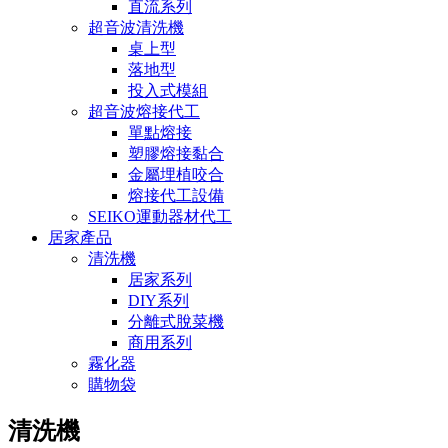
直流系列
超音波清洗機
桌上型
落地型
投入式模組
超音波熔接代工
單點熔接
塑膠熔接黏合
金屬埋植咬合
熔接代工設備
SEIKO運動器材代工
居家產品
清洗機
居家系列
DIY系列
分離式脫菜機
商用系列
霧化器
購物袋
清洗機