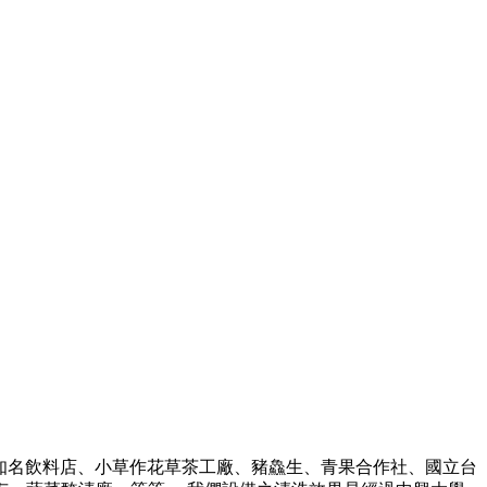
機、知名飲料店、小草作花草茶工廠、豬鱻生、青果合作社、國立台