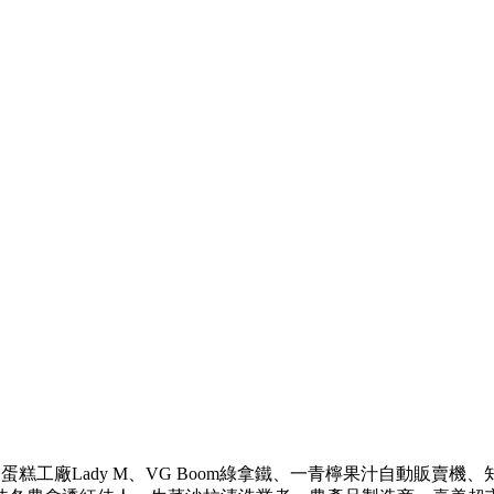
蛋糕工廠Lady M、VG Boom綠拿鐵、一青檸果汁自動販賣