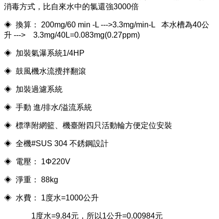
消毒方式，比自來水中的氯還強3000倍
◈ 換算： 200mg/60 min -L --->3.3mg/min-L 本水槽為40公
升 ---> 3.3mg/40L=0.083mg(0.27ppm)
◈ 加裝氣瀑系統1/4HP
◈ 鼓風機水流攪拌翻滾
◈ 加裝過濾系統
◈ 手動 進/排水/溢流系統
◈ 標準附網籃、機臺附四只活動輪方便定位安裝
◈ 全機#SUS 304 不銹鋼設計
◈ 電壓： 1Φ220V
◈ 淨重： 88kg
◈ 水費： 1度水=1000公升
1度水=9.84元，所以1公升=0.00984元