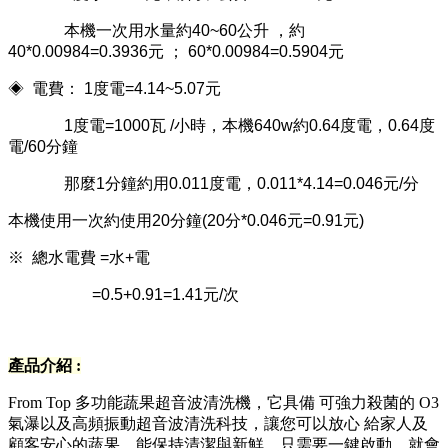
本機一次用水量約40~60公升 ，約
40*0.00984=0.3936元 ； 60*0.00984=0.5904元
◈ 電費： 1度電=4.14~5.07元
1度電=1000瓦 /小時，
本機640w約0.64度電，0.64度
電/60分鐘
那麼1分鐘約用0.011度電，0.011*4.14=0.046元/分
本機使用一次約使用20分鐘(20分*0.046元=0.91元)
※ 總水電費 =水+電
=0.5+0.91=1.41元/次
產品介紹 :
From Top 多功能蔬果超音波清洗機，它具備 可強力殺菌的 O3
氣瀑以及高頻振動超音波清洗科技，讓您可以放心 給家人及
顧客安心的蔬果，能保持清潔與新鮮，只需要一鍵啟動，就會