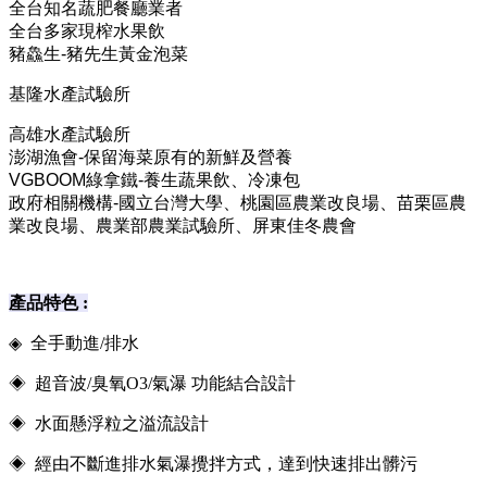
全台知名蔬肥餐廳業者
全台多家現榨水果飲
豬鱻生-豬先生黃金泡菜
基隆水產試驗所
高雄水產試驗所
澎湖漁會-保留海菜原有的新鮮及營養
VGBOOM綠拿鐵-養生蔬果飲、冷凍包
政府相關機構-國立台灣大學、桃園區農業改良場、苗栗區農
業改良場、農業部農業試驗所、屏東佳冬農會
產品特色 :
◈
全手動進/排水
◈
超音波/臭氧O3/氣瀑 功能結合設計
◈ 水面懸浮粒之溢流設計
◈ 經由不斷進排水氣瀑攪拌方式，達到快速排出髒污