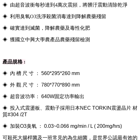
◈ 由超音波衝每秒達到4萬次震頻
，將髒汙震動清除乾淨
◈ 利用臭氧O3洗淨殺菌消毒達到降解農藥殘留
◈ 確實達到滅菌，降解農藥及毒性化肥
◈ 獲國立中興大學農產品農藥殘留檢測
產品規格 :
◈ 內 槽 尺 寸 ： 560*295*260 mm
◈ 外 觀 尺 寸 ： 780*770*890 mm
◈ 超音波功率： 640W固定功率輸出
◈ 投入式震盪板、震動子採用日本NEC TORKIN震盪晶片 材
質#304 /2T
◈ 加裝O3臭氧 ： 0.03~0.066 mg/min / L ( 200mg/hrs)
可殺死大腸桿菌及一班常見的為生細菌，是世界公認最有效的