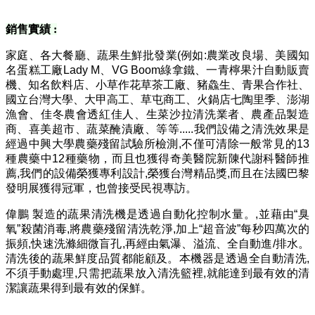
銷售實績 :
家庭、各大餐廳、蔬果生鮮批發業(例如:農業改良場、美國知
名蛋糕工廠Lady M、VG Boom綠拿鐵、一青檸果汁自動販賣
機、知名飲料店、小草作花草茶工廠、豬鱻生、青果合作社、
國立台灣大學、大甲高工、草屯商工、火鍋店七陶里季、澎湖
漁會、佳冬農會透紅佳人、生菜沙拉清洗業者、農產品製造
商、喜美超市、蔬菜醃漬廠、等等.....我們設備之清洗效果是
經過中興大學農藥殘留試驗所檢測,不僅可清除一般常見的13
種農藥中12種藥物，而且也獲得奇美醫院新陳代謝科醫師推
薦,我們的設備榮獲專利設計,榮獲台灣精品獎,而且在法國巴黎
發明展獲得冠軍
，也曾接受民視專訪。
偉鵬 製造的蔬果清洗機是透過自動化控制水量。,並藉由“臭
氧”殺菌消毒,將農藥殘留清洗乾淨,加上“超音波”每秒四萬次的
振頻,快速洗滌細微盲孔,再經由氣瀑、溢流、全自動進/排水。
清洗後的蔬果鮮度品質都能顧及。本機器是透過全自動清洗,
不須手動處理,只需把蔬果放入清洗籃裡,就能達到最有效的清
潔讓蔬果得到最有效的保鮮。