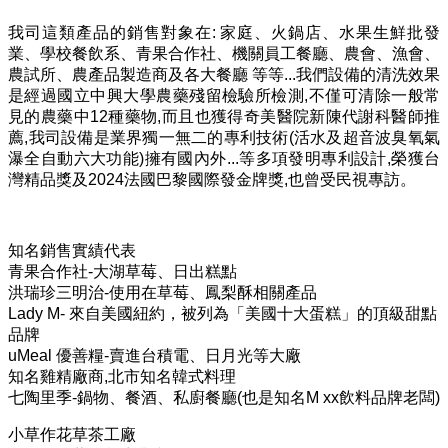
我司這類產品的銷售對象在: 家庭、火鍋店、水果生鮮批發
業、學校餐飲系、青果合作社、機關員工餐廳、農會、漁會、
農試所、農產品製造商及各大餐廳 等等...我們設備的清洗效果
是經過國立中興大學農藥殘留檢驗所檢測,不僅可清除一般常
見的農藥中12種藥物,而且也獲得奇美醫院新陳代謝科醫師推
薦,我司設備是業界獨一無二的專利技術(活水及超音波臭氧氣
瀑全自動六大功能)擁有國內外...等多項發明專利設計,榮獲台
灣精品獎及2024法國巴黎國際發金牌獎,也曾受民視專訪。
知名銷售實績代表
青果合作社-大湖草莓、
日出糕點
洪瑞珍三明治-使用在草莓、鳳梨酥相關產品
Lady M- 來自美國紐約，被列為「美國十大蛋糕」的頂級甜點
品牌
uMeal 優善糧-賣進台積電、日月光等大廠
知名雞精廠商,北市知名韓式料理
七陶里季-鍋物、餐酒、私廚餐廳(也是知名M xx飲料品牌老闆)
小草作花草茶工廠