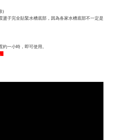
殘膠去除。
除)
讓震盪子完全貼緊水槽底部，因為各家水槽底部不一定是
。
靜置約一小時，即可使用。
。