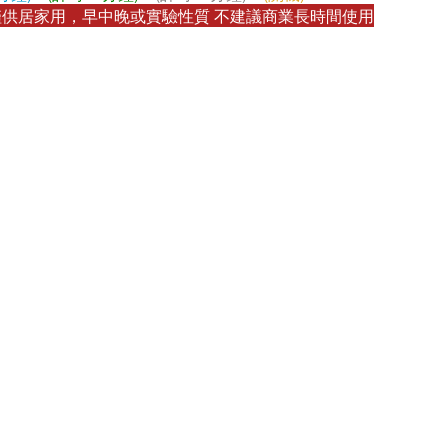
選擇三種清洗時間
分鐘)
B(計時30分鐘)
C(計時60分鐘)
D(關機)
僅供居家用，早中晚或實驗性質 不建議商業長時間使用