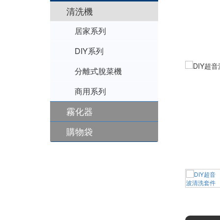
居家產品
油水分離機
LED工作燈
圓盤式系列
清洗機
超音波清洗機
泵浦式系列
交流低壓系列
居家系列
超音波熔接代工
皮帶式系列
交流高壓系列
桌上型
DIY系列
SEIKO運動器材代工
直流系列
落地型
單點熔接
分離式脫菜機
投入式模組
塑膠熔接黏合
商用系列
霧化器
金屬埋植咬合
購物袋
熔接代工設備