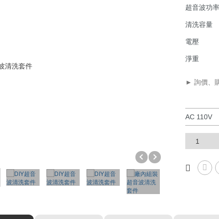
CP00DY00
超音波功
清洗容量
電壓
淨重
► 詢價、