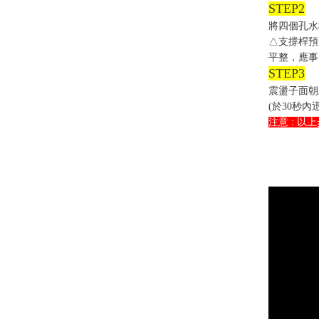
STEP1
將水槽底
STEP2
將四個孔水
△支撐桿預
平整，應事
STEP3
震盪子面朝
(於30秒
注意 : 