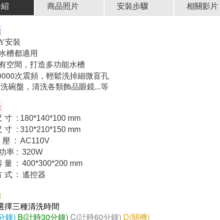
介紹
商品照片
安裝步驟
相關影片
:
IY安裝
水槽都適用
有空間，打造多功能水槽
0000次震頻，輕鬆洗掉細微盲孔
洗碗盤，清洗各類飾品眼鏡...等
:
 寸 : 180*140*100 mm
 寸 : 310*210*150 mm
: AC110V
率 : 320W
 量 : 400*300*200 mm
方 式 : 遙控器
: