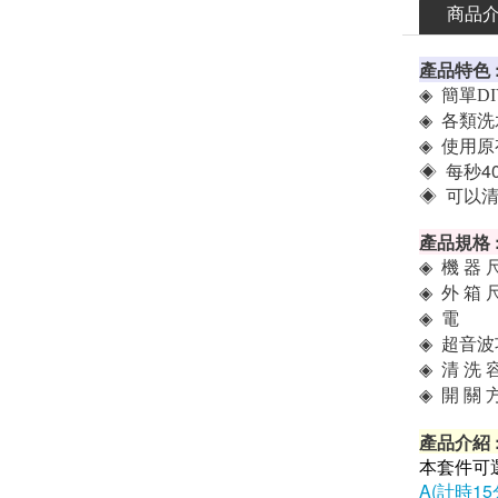
商品
產品特色 
◈
簡單D
◈
各類洗
◈
使用原
◈ 每秒4
◈ 可以清
產品規格 
◈
機 器 尺
◈
外 箱 尺
◈
電 壓 
◈
超音波功
◈
清 洗 容
◈
開 關 
產品介紹 