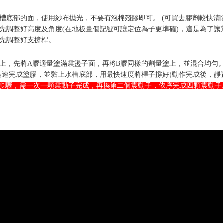
部泡棉，用圓規刀割出震動盪子要用四個孔位，再使用美工刀將
槽底部的面，使用紗布拋光，不要有泡棉殘膠即可。 (可買去膠劑較快清
先調整好高度及角度(在地板畫個記號可讓定位為子更準確)，這是為了
先調整好支撐桿。
上，先將A膠適量塗滿震盪子面，再將B膠同樣的劑量塗上，並混合均勻
內迅速完成塗膠，並黏上水槽底部，用最快速度將桿子撐好)動作完成後，
以上步驟，需一次一顆震動子完成，再換第二個震動子，依序完成四顆震動子