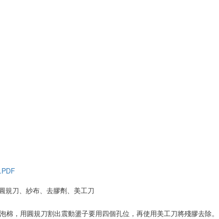
PDF
: 圓規刀、紗布、去膠劑、美工刀