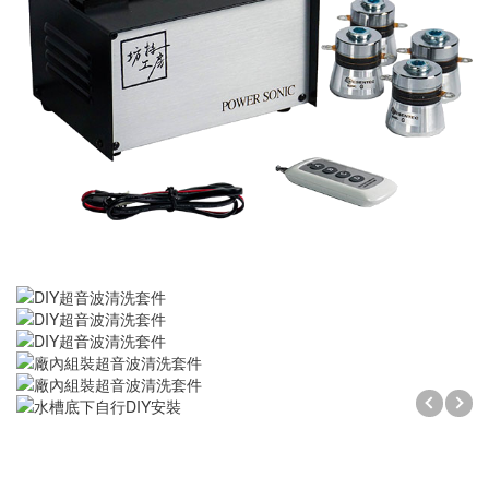
DIY系列
超音波熔接代工
皮帶式系列
交流高壓系列
桌上型
分離式脫菜機
SEIKO運動器材代工
直流系列
落地型
單點熔接
商用系列
投入式模組
塑膠熔接黏合
霧化器
金屬埋植咬合
購物袋
熔接代工設備