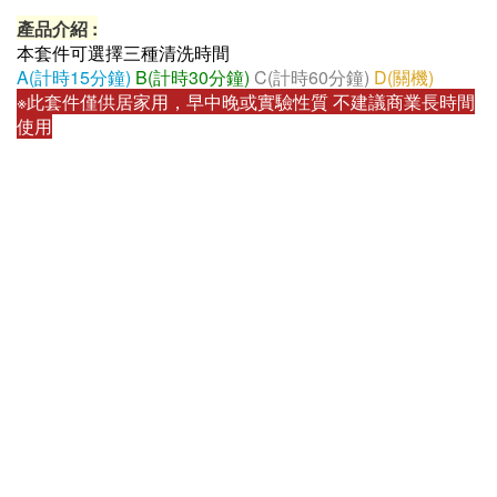
電 壓 : AC110V
◈
超音波功率 : 320W
◈
清 洗 容 量 : 400*300*200 mm
◈
開 關 方 式 : 遙控器
產品介紹 :
本套件可選擇三種清洗時間
A(計時15分鐘)
B(計時30分鐘)
C(計時60分鐘)
D(關機)
※此套件僅供居家用，早中晚或實驗性質 不建議商業長時間
使用