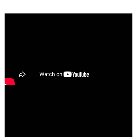
注意 : 以上步驟，需一次一顆震動子完成，再換第二個震動子，依序
完成四顆震動子。