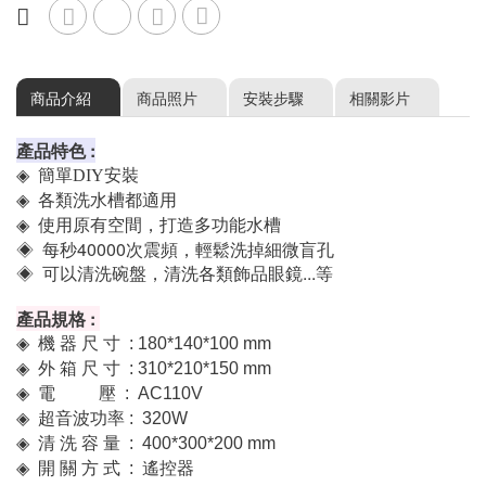
購買流程
商品介紹
商品照片
安裝步驟
相關影片
產品特色 :
◈
簡單DIY安裝
◈
各類洗水槽都適用
◈
使用原有空間，打造多功能水槽
◈ 每秒40000次震頻，輕鬆洗掉細微盲孔
◈ 可以清洗碗盤，清洗各類飾品眼鏡...等
產品規格 :
◈
機 器 尺 寸 : 180*140*100 mm
◈
外 箱 尺 寸 : 310*210*150 mm
◈