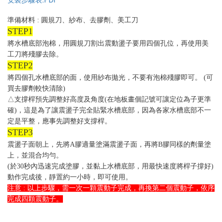
使用手冊
安裝步驟表.PDF
準備材料 : 圓規刀、紗布、去膠劑、美工刀
STEP1
將水槽底部泡棉，用圓規刀割出震動盪子要用四個孔位，再使用美
工刀將殘膠去除。
STEP2
將四個孔水槽底部的面，使用紗布拋光，不要有泡棉殘膠即可。 (可
買去膠劑較快清除)
△支撐桿預先調整好高度及角度(在地板畫個記號可讓定位為子更準
確)，這是為了讓震盪子完全貼緊水槽底部，因為各家水槽底部不一
定是平整，應事先調整好支撐桿。
STEP3
震盪子面朝上，先將A膠適量塗滿震盪子面，再將B膠同樣的劑量塗
上，並混合均勻。
(於30秒內迅速完成塗膠，並黏上水槽底部，用最快速度將桿子撐好)
動作完成後，靜置約一小時，即可使用。