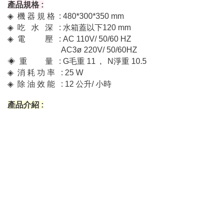
產品規格 :
◈
機 器 規 格 : 480*300*350 mm
◈
吃 水 深 : 水箱蓋以下120 mm
◈
電 壓 : AC 110V/ 50/60 HZ
AC3ø 220V/ 50/60HZ
◈ 重 量
: G毛重 11 , N淨重 10.5
◈
消 耗 功 率 : 25 W
◈
除 油 效 能 : 12 公升/ 小時
產品介紹 :