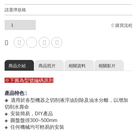
購買流程
商品介紹
商品照片
相關資料
相關影片
※下圖為型號編碼原則
產品特色 :
◈
適用於各型機器之切削液浮油刮除及油水分離，以增加
切削水壽命
◈
安裝簡易，DIY產品
◈
圓盤盤徑300~500mm
◈
任何機械均可輕易的安裝