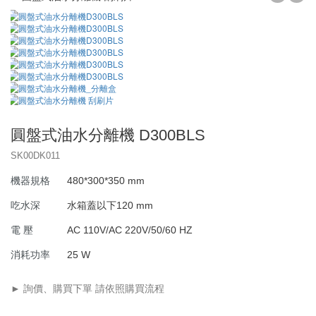
超音波清洗機
交流低壓系列
超音波熔接代工
交流高壓系列
桌上型
SEIKO運動器材代工
直流系列
落地型
單點熔接
居家產品
投入式模組
塑膠熔接黏合
清洗機
金屬埋植咬合
圓盤式油水分離機 D300BLS
SK00DK011
霧化器
居家系列
熔接代工設備
機器規格
480*300*350 mm
購物袋
DIY系列
吃水深
水箱蓋以下120 mm
分離式脫菜機
電 壓
AC 110V/AC 220V/50/60 HZ
商用系列
消耗功率
25 W
► 詢價、購買下單 請依照購買流程