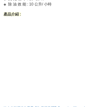
◈
消 耗 功 率 : 13~15 W
◈
除 油 效 能 : 10 公升/ 小時
產品介紹 :