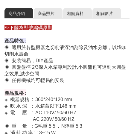
商品介紹
商品照片
相關資料
相關影片
※下圖為型號編碼原則
產品特色 :
◈
適用於各型機器之切削液浮油刮除及油水分離，以增加
切削水壽命
◈ 安裝簡易，DIY產品
◈ 圓盤盤徑 2/3深入水箱專利設計,小圓盤也可達到大圓盤
之效果,減少空間
◈ 任何機械均可輕易的安裝
產品規格 :
◈
機器規格 : 360*240*120 mm
◈
吃 水 深 : 水箱蓋以下146 mm
◈
電 壓 : AC 110V/ 50/60 HZ
AC 220V/ 50/60 HZ
◈ 重 量
: G毛重 5.5 , N淨重 5.3