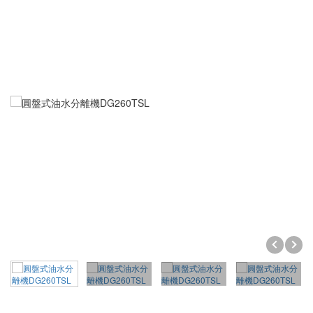
泵浦式系列
皮帶式系列
LED工作燈
超音波清洗機
交流低壓系列
超音波熔接代工
交流高壓系列
桌上型
SEIKO運動器材代工
直流系列
落地型
單點熔接
居家產品
投入式模組
塑膠熔接黏合
清洗機
金屬埋植咬合
霧化器
居家系列
熔接代工設備
購物袋
DIY系列
分離式脫菜機