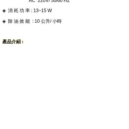
AC 220V/ 50/60 HZ
◈
消 耗 功 率 : 13~15 W
◈
除 油 效 能 : 10 公升/ 小時
產品介紹 :