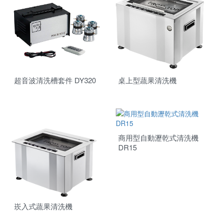
居家系列
超音波清洗機
泵浦式系列
交流低壓系列
DIY系列
超音波熔接代工
皮帶式系列
交流高壓系列
桌上型
分離式脫菜機
SEIKO運動器材代工
直流系列
落地型
單點熔接
商用系列
投入式模組
塑膠熔接黏合
超音波清洗槽套件 DY320
桌上型蔬果清洗機
霧化器
金屬埋植咬合
購物袋
熔接代工設備
商用型自動瀝乾式清洗機
DR15
崁入式蔬果清洗機